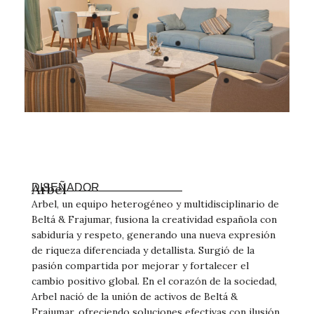
Arbel
DISEÑADOR
Arbel, un equipo heterogéneo y multidisciplinario de
Beltá & Frajumar, fusiona la creatividad española con
sabiduría y respeto, generando una nueva expresión
de riqueza diferenciada y detallista. Surgió de la
pasión compartida por mejorar y fortalecer el
cambio positivo global. En el corazón de la sociedad,
Arbel nació de la unión de activos de Beltá &
Frajumar, ofreciendo soluciones efectivas con ilusión