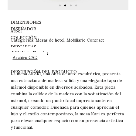
DIMENSIONES
DISEÑADOR
Arbel
Mesas de hotel
Mobiliario Contract
COLECCIÓN
Categories:
,
DESCARGAS
PDF Ficha Técnica
Archivo CAD
DESCRIPCIÓN DEL PRODUCTO
La mesa AKARI, una obra de arte escultórica, presenta
una estructura de madera sólida y una elegante tapa de
mármol disponible en diversos acabados. Esta pieza
combina la calidez de la madera con la sofisticación del
mármol, creando un punto focal impresionante en
cualquier comedor. Diseñada para quienes aprecian el
lujo y el estilo contemporáneo, la mesa Kari es perfecta
para elevar cualquier espacio con su presencia artística
y funcional.