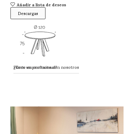
Añadir a lista de deseos
Descargas
Ponte en contacto con nosotros
¿Eres un profesional?