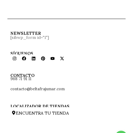
NEWSLETTER
[sibwp_form id="1"]
SÍGUENOS
968 71 91 11
CONTACTO
contacto@beltafrajumar.com
LOCALIZADOR DE TIENDAS
ENCUENTRA TU TIENDA