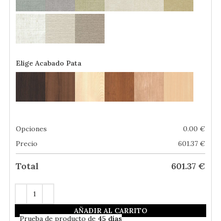
Elige Acabado Pata
Opciones
0.00
€
Precio
601.37
€
Total
601.37
€
AÑADIR AL CARRITO
En
Stock
- Envío Gratis
Prueba de producto de
45 días