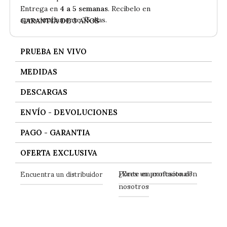
Entrega en
4 a 5 semanas
. Recíbelo en
aproximadamente 35 días.
GARANTÍA DE 3 AÑOS
PRUEBA EN VIVO
MEDIDAS
DESCARGAS
ENVÍO - DEVOLUCIONES
PAGO - GARANTIA
OFERTA EXCLUSIVA
Ponte en contacto con
Encuentra un distribuidor
¿Eres un profesional?
nosotros