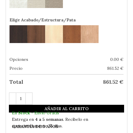
Elige Acabado/Estructura/Pata
Opciones
0.00
€
Precio
861.52
€
Total
861.52
€
AÑADIR AL CARRITO
En
Stock
- Envío Gratis
Entrega en
4 a 5 semanas
. Recíbelo en
aproximadamente 35 días.
GARANTÍA DE 3 AÑOS