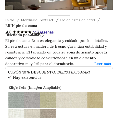
Inicio
Mobiliario Contract
Pie de cama de hotel
BRIN pie de cama
BRIN pie de cama
Arbel
Diseñado por
El pie de cama
Brin
es elegancia y cuidado por los detalles.
Su estructura en madera de fresno garantiza estabilidad y
Ver tamaño grande
resistencia. El tapizado en toda su zona de asiento aporta
calidez y comodidad convirtiéndose en un elemento
decorativo muy útil para el dormitorio.
CUPÓN 10% DESCUENTO:
BELTAFRAJUMAR1
Hay existencias
Elige Tela (Imagen Ampliable)