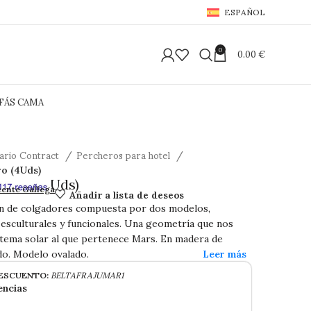
ESPAÑOL
0
0.00
€
FÁS CAMA
iario Contract
Percheros para hotel
o (4Uds)
hero (4Uds)
Añadir a lista de deseos
cente Gallega
ón de colgadores compuesta por dos modelos,
esculturales y funcionales. Una geometría que nos
stema solar al que pertenece Mars. En madera de
do. Modelo ovalado.
ESCUENTO:
BELTAFRAJUMAR1
encias