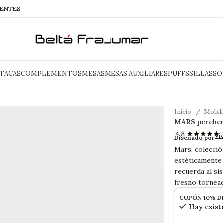
IENTES
TACAS
COMPLEMENTOS
MESAS
MESAS AUXILIARES
PUFFS
SILLAS
SO
Inicio
Mobil
MARS percher
MARS perc
Vi
Diseñado por
Mars, colecci
estéticamente 
recuerda al si
fresno tornea
CUPÓN 10% D
Hay exist