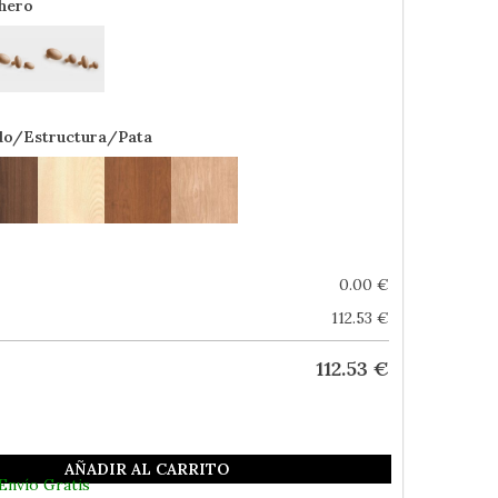
hero
do/Estructura/Pata
0.00
€
112.53
€
112.53
€
AÑADIR AL CARRITO
Envío Gratis