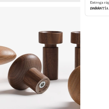
Entrega ráp
pedido
GARANTÍA