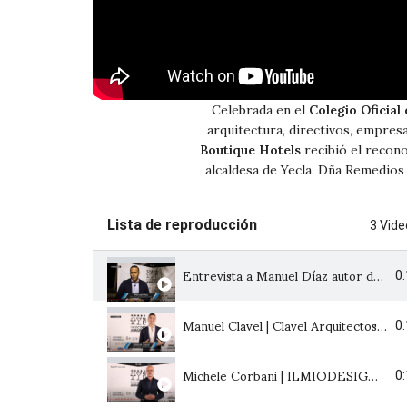
Celebrada en el
Colegio Oficial
arquitectura, directivos, empres
Boutique Hotels
recibió el recono
alcaldesa de Yecla, Dña Remedios
Lista de reproducción
3 Vid
Entrevista a Manuel Díaz autor de "Vita" Proyecto Ganador de InterCIDEC 2021
0
Manuel Clavel | Clavel Arquitectos | Jurado de InterCIDEC Awards 2021
0
Michele Corbani | ILMIODESIGN | Jurado de InterCIDEC Awards 2021
0