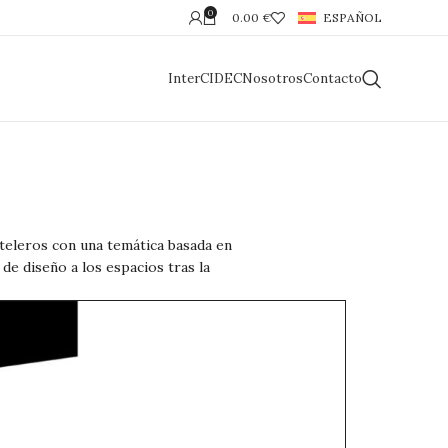
0
0.00
€
ESPAÑOL
InterCIDEC
Nosotros
Contacto
oteleros con una temática basada en
de diseño a los espacios tras la