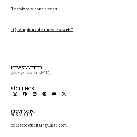
Términos y condiciones
¿Qué opinas de nuestra web?
NEWSLETTER
[sibwp_form id="1"]
SÍGUENOS
968 71 91 11
CONTACTO
contacto@beltafrajumar.com