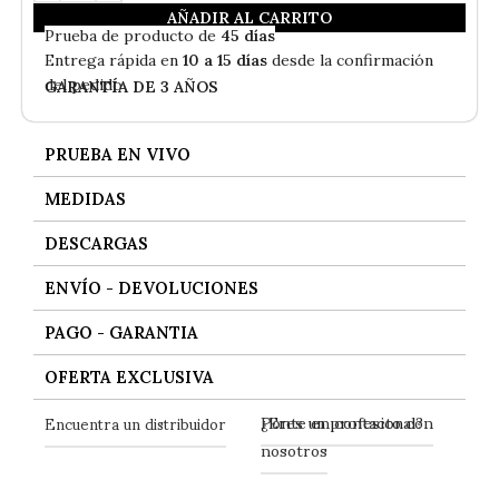
AÑADIR AL CARRITO
En
Stock
- Envío Gratis
Prueba de producto de
45 días
Entrega rápida en
10 a 15 días
desde la confirmación
del pedido
GARANTÍA DE 3 AÑOS
PRUEBA EN VIVO
MEDIDAS
DESCARGAS
ENVÍO - DEVOLUCIONES
PAGO - GARANTIA
OFERTA EXCLUSIVA
Ponte en contacto con
Encuentra un distribuidor
¿Eres un profesional?
nosotros