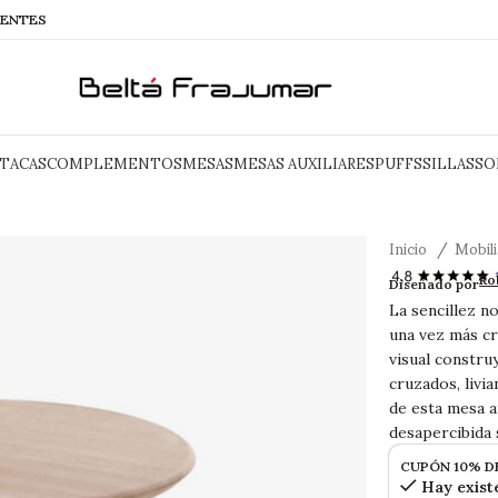
IENTES
TACAS
COMPLEMENTOS
MESAS
MESAS AUXILIARES
PUFFS
SILLAS
SO
Inicio
Mobil
BACK mes
Ro
Diseñado por
La sencillez n
una vez más cr
visual constru
cruzados, livi
de esta mesa a
desapercibida 
CUPÓN 10% D
Hay exist