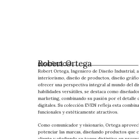
Robert Ortega
DISEÑADOR
Robert Ortega, Ingeniero de Diseño Industrial, a
interiorismo, diseño de productos, diseño gráfic
ofrecer una perspectiva integral al mundo del di
habilidades versátiles, se destaca como diseñad
marketing, combinando su pasión por el detalle
digitales. Su colección EVEN refleja esta combin
funcionales y estéticamente atractivos.
Como comunicador y visionario, Ortega aprovech
potenciar las marcas, diseñando productos que c
cliente y añadiendo su toque distintivo en proye