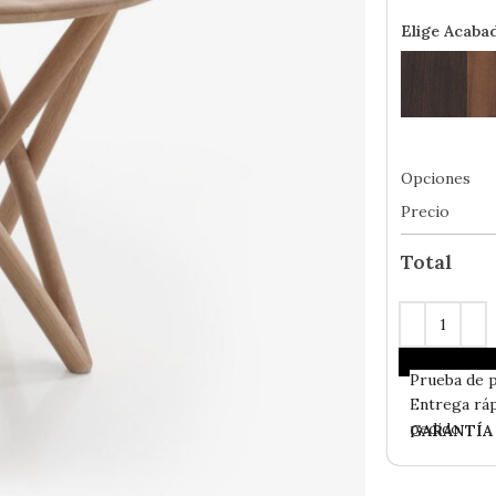
Elige Acaba
Opciones
Precio
Total
En
Stock
- 
Prueba de 
Entrega ráp
pedido
GARANTÍA