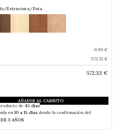
do/Estructura/Pata
0.00
€
572.33
€
572.33
€
AÑADIR AL CARRITO
Envío Gratis
producto de
45 días
ida en
10 a 15 días
desde la confirmación del
 DE 3 AÑOS