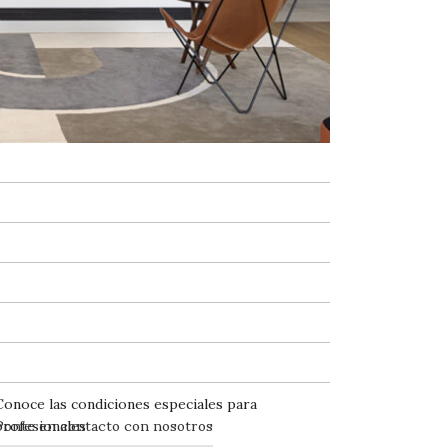
Conoce las condiciones especiales para
Ponte en contacto con nosotros
profesionales