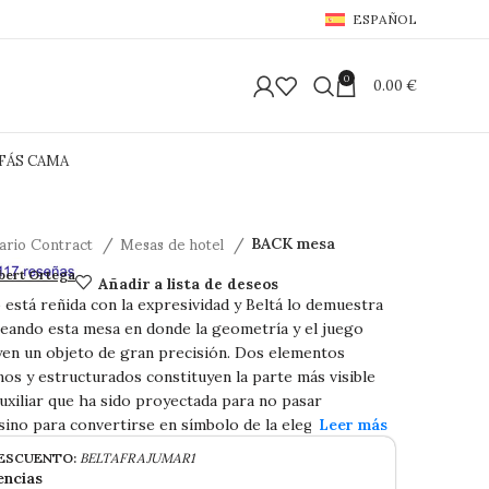
ESPAÑOL
0
0.00
€
FÁS CAMA
iario Contract
Mesas de hotel
BACK mesa
a
Añadir a lista de deseos
bert Ortega
o está reñida con la expresividad y Beltá lo demuestra
eando esta mesa en donde la geometría y el juego
yen un objeto de gran precisión. Dos elementos
anos y estructurados constituyen la parte más visible
uxiliar que ha sido proyectada para no pasar
sino para convertirse en símbolo de la elegancia.
ESCUENTO:
BELTAFRAJUMAR1
encias