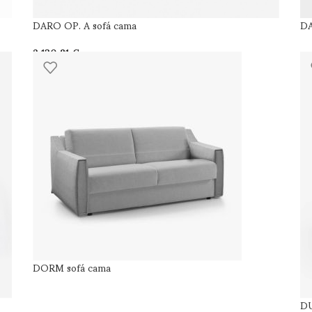
DARO OP. A sofá cama
DA
€
DORM sofá cama
DU