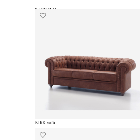
€
KIRK sofá