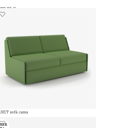
€
IET sofá cama
FER