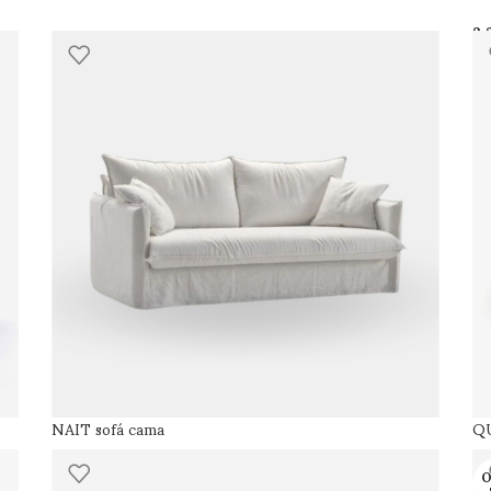
NAIT sofá cama
QU
O