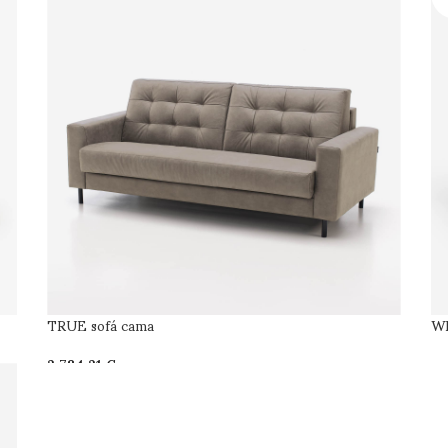
TRUE sofá cama
WI
€