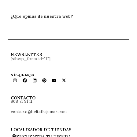
¿Qué opinas de nuestra web?
NEWSLETTER
[sibwp_form id="1"]
SÍGUENOS
968 71 91 11
CONTACTO
contacto@beltafrajumar.com
LOCALIZADOR DE TIENDAS
ENCUENTRA TU TIENDA