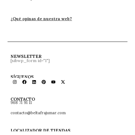
¿Qué opinas de nuestra web?
NEWSLETTER
[sibwp_form id="1"]
SÍGUENOS
968 71 91 11
CONTACTO
contacto@beltafrajumar.com
LOCALIZADOR DE TIENDAS