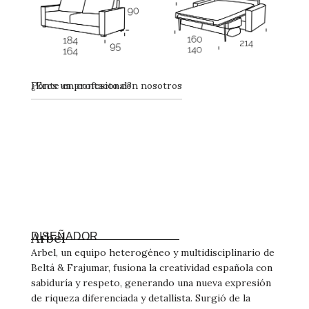
Ponte en contacto con nosotros
¿Eres un profesional?
Arbel
DISEÑADOR
Arbel, un equipo heterogéneo y multidisciplinario de
Beltá & Frajumar, fusiona la creatividad española con
sabiduría y respeto, generando una nueva expresión
de riqueza diferenciada y detallista. Surgió de la