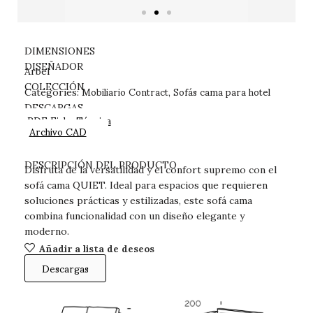
DIMENSIONES
DISEÑADOR
Arbel
Mobiliario Contract
Sofás cama para hotel
COLECCIÓN
Categories:
,
DESCARGAS
PDF Ficha Técnica
Archivo CAD
DESCRIPCIÓN DEL PRODUCTO
Disfruta de la versatilidad y el confort supremo con el
sofá cama QUIET. Ideal para espacios que requieren
soluciones prácticas y estilizadas, este sofá cama
combina funcionalidad con un diseño elegante y
moderno.
Añadir a lista de deseos
Descargas