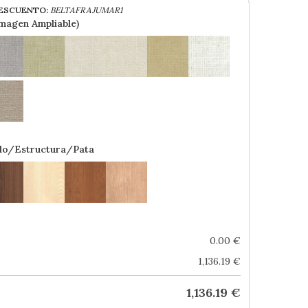
ESCUENTO:
BELTAFRAJUMAR1
Imagen Ampliable)
do/Estructura/Pata
0.00
€
1,136.19
€
1,136.19
€