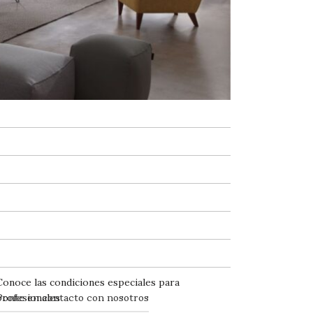
Conoce las condiciones especiales para
Ponte en contacto con nosotros
profesionales