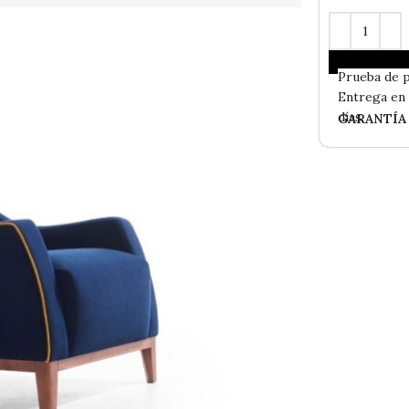
En
Stock
- 
Prueba de 
Entrega e
días.
GARANTÍA