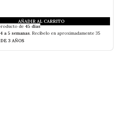
AÑADIR AL CARRITO
Envío Gratis
producto de
45 días
n
4 a 5 semanas
. Recíbelo en aproximadamente 35
 DE 3 AÑOS