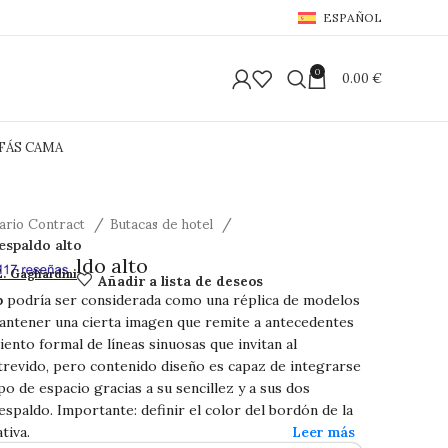
ESPAÑOL
0
0.00
€
FÁS CAMA
iario Contract
Butacas de hotel
espaldo alto
ca respaldo alto
E. Gagliardini
Añadir a lista de deseos
b
podría ser considerada como una réplica de modelos
antener una cierta imagen que remite a antecedentes
iento formal de líneas sinuosas que invitan al
trevido, pero contenido diseño es capaz de integrarse
po de espacio gracias a su sencillez y a sus dos
espaldo. Importante: definir el color del bordón de la
tiva.