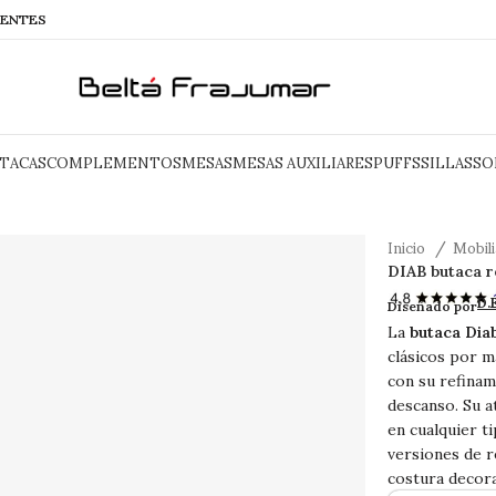
IENTES
TACAS
COMPLEMENTOS
MESAS
MESAS AUXILIARES
PUFFS
SILLAS
SO
Inicio
Mobil
DIAB butaca r
DIAB buta
D.
Diseñado por
La
butaca Dia
clásicos por m
con su refinam
descanso. Su a
en cualquier ti
versiones de r
costura decora