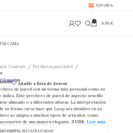
ESPAÑOL
0
0.00
€
FÁS CAMA
iario Contract
Percheros para hotel
ro
chero
hodoso
Añadir a lista de deseos
rchero de pared con un forma muy personal como su
indica. Este perchero de pared de aspecto sencillo
irse alineado o a diferentes alturas. La interpretación
de su forma curva hace que Loop sea intuitivo en su
hero se adapta a muchos tipos de artículos, como
 accesorios de una manera elegante.
3 UDS.
ESCUENTO:
BELTAFRAJUMAR1