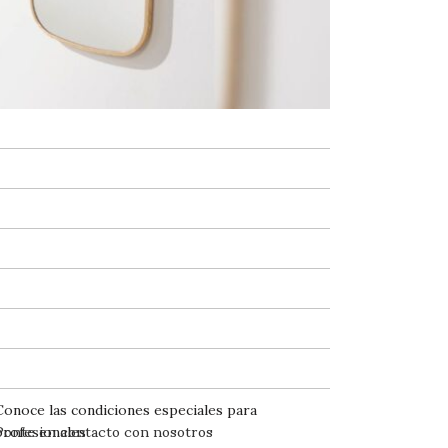
Conoce las condiciones especiales para
Ponte en contacto con nosotros
profesionales