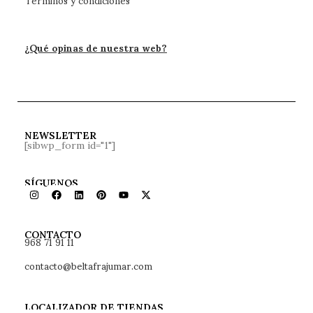
¿Qué opinas de nuestra web?
NEWSLETTER
[sibwp_form id="1"]
SÍGUENOS
968 71 91 11
CONTACTO
contacto@beltafrajumar.com
LOCALIZADOR DE TIENDAS