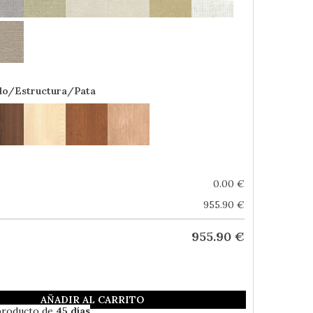
do/Estructura/Pata
0.00
€
955.90
€
955.90
€
AÑADIR AL CARRITO
Envío Gratis
producto de
45 días