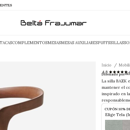
IENTES
TACAS
COMPLEMENTOS
MESAS
MESAS AUXILIARES
PUFFS
SILLAS
SO
Inicio
Mobil
BAZK silla
Ar
Diseñado por
La silla BAZK 
mantener el co
inspirado en l
responsableme
CUPÓN 10% D
Elige Tela (