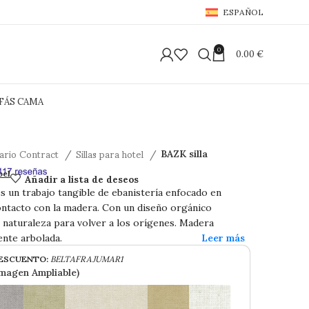
ESPAÑOL
0
0.00
€
FÁS CAMA
iario Contract
Sillas para hotel
BAZK silla
Añadir a lista de deseos
bel
es un trabajo tangible de ebanistería enfocado en
ntacto con la madera. Con un diseño orgánico
a naturaleza para volver a los orígenes. Madera
nte arbolada.
ESCUENTO:
BELTAFRAJUMAR1
Imagen Ampliable)