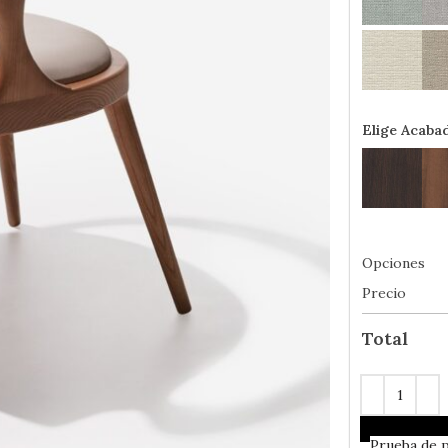
Elige Acaba
Opciones
Precio
Total
En
Stock
- 
Prueba de 