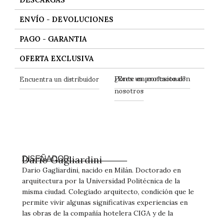
ENVÍO - DEVOLUCIONES
PAGO - GARANTIA
OFERTA EXCLUSIVA
Ponte en contacto con
Encuentra un distribuidor
¿Eres un profesional?
nosotros
Darío Gagliardini
DISEÑADOR
Dario Gagliardini, nacido en Milán. Doctorado en
arquitectura por la Universidad Politécnica de la
misma ciudad. Colegiado arquitecto, condición que le
permite vivir algunas significativas experiencias en
las obras de la compañía hotelera CIGA y de la