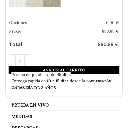
Opciones
0.00
€
Precio
880.88
€
Total
880.88
€
AÑADIR AL CARRITO
En
Stock
- Envío Gratis
Prueba de producto de
45 días
Entrega rápida en
10 a 15 días
desde la confirmación
del pedido
GARANTÍA DE 3 AÑOS
PRUEBA EN VIVO
MEDIDAS
DESCARGAS