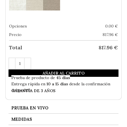
Opciones
0.00
€
Precio
817.96
€
Total
817.96
€
AÑADIR AL CARRITO
En
Stock
- Envío Gratis
Prueba de producto de
45 días
Entrega rápida en
10 a 15 días
desde la confirmación
del pedido
GARANTÍA DE 3 AÑOS
PRUEBA EN VIVO
MEDIDAS