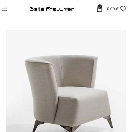
0
0.00
€