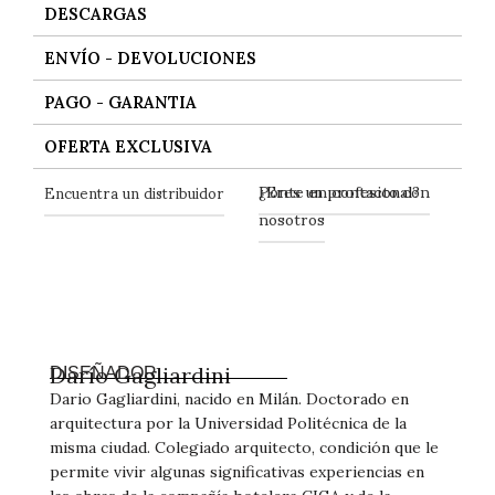
DESCARGAS
ENVÍO - DEVOLUCIONES
PAGO - GARANTIA
OFERTA EXCLUSIVA
Ponte en contacto con
Encuentra un distribuidor
¿Eres un profesional?
nosotros
Darío Gagliardini
DISEÑADOR
Dario Gagliardini, nacido en Milán. Doctorado en
arquitectura por la Universidad Politécnica de la
misma ciudad. Colegiado arquitecto, condición que le
permite vivir algunas significativas experiencias en