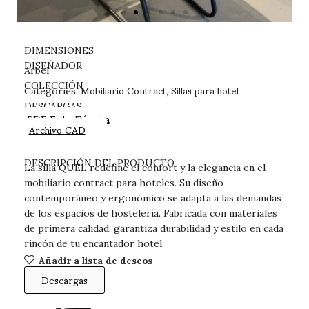
DIMENSIONES
DISEÑADOR
Arbel
Mobiliario Contract
Sillas para hotel
COLECCIÓN
Categories:
,
DESCARGAS
PDF Ficha Técnica
Archivo CAD
DESCRIPCIÓN DEL PRODUCTO
La silla QUEL redefine el confort y la elegancia en el
mobiliario contract para hoteles. Su diseño
contemporáneo y ergonómico se adapta a las demandas
de los espacios de hostelería. Fabricada con materiales
de primera calidad, garantiza durabilidad y estilo en cada
rincón de tu encantador hotel.
Añadir a lista de deseos
Descargas