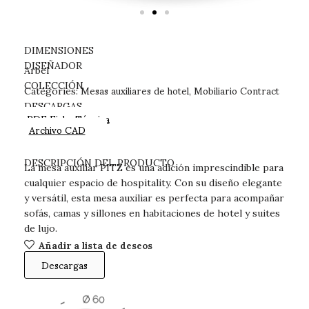
DIMENSIONES
DISEÑADOR
Arbel
Mesas auxiliares de hotel
Mobiliario Contract
COLECCIÓN
Categories:
,
DESCARGAS
PDF Ficha Técnica
Archivo CAD
DESCRIPCIÓN DEL PRODUCTO
La mesa auxiliar PITZ es una adición imprescindible para
cualquier espacio de hospitality. Con su diseño elegante
y versátil, esta mesa auxiliar es perfecta para acompañar
sofás, camas y sillones en habitaciones de hotel y suites
de lujo.
Añadir a lista de deseos
Descargas