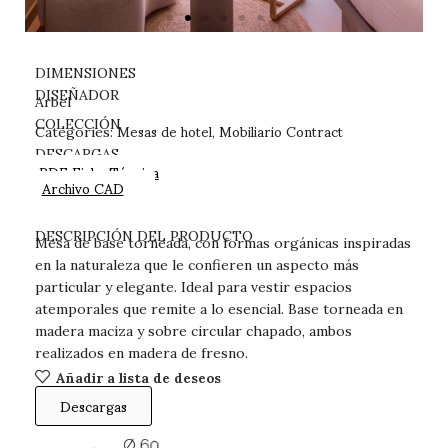
DIMENSIONES
DISEÑADOR
Arbel
Mesas de hotel
Mobiliario Contract
COLECCIÓN
Categories:
,
DESCARGAS
PDF Ficha Técnica
Archivo CAD
DESCRIPCIÓN DEL PRODUCTO
Mesa de base torneada, con formas orgánicas inspiradas
en la naturaleza que le confieren un aspecto más
particular y elegante. Ideal para vestir espacios
atemporales que remite a lo esencial. Base torneada en
madera maciza y sobre circular chapado, ambos
realizados en madera de fresno.
Añadir a lista de deseos
Descargas