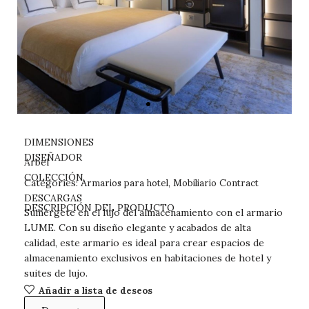
DIMENSIONES
DISEÑADOR
Arbel
Armarios para hotel
Mobiliario Contract
COLECCIÓN
Categories:
,
DESCARGAS
DESCRIPCIÓN DEL PRODUCTO
Sumérgete en el lujo del almacenamiento con el armario
LUME. Con su diseño elegante y acabados de alta
calidad, este armario es ideal para crear espacios de
almacenamiento exclusivos en habitaciones de hotel y
suites de lujo.
Añadir a lista de deseos