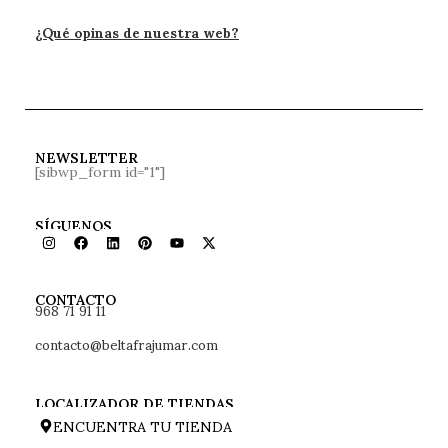
¿Qué opinas de nuestra web?
NEWSLETTER
[sibwp_form id="1"]
SÍGUENOS
968 71 91 11
CONTACTO
contacto@beltafrajumar.com
LOCALIZADOR DE TIENDAS
ENCUENTRA TU TIENDA