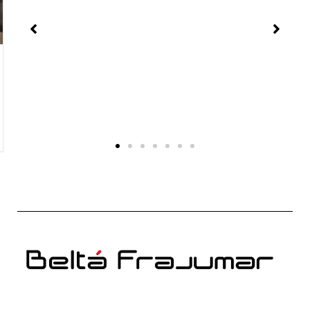
Ameublement des hôtels-boutiques : créer des
expériences mémorables
Comment l’ameublement définit l’expérience dans
les hôtels de charme et les hôtels de campagne
Dans un hôtel de charme, le