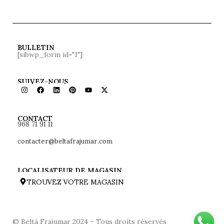
BULLETIN
[sibwp_form id="1"]
SUIVEZ-NOUS
968 71 91 11
CONTACT
contacter@beltafrajumar.com
LOCALISATEUR DE MAGASIN
TROUVEZ VOTRE MAGASIN
© Beltá Frajumar 2024 – Tous droits réservés