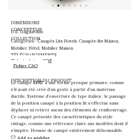
DIMENSIONS
CONCEPTEUR
D.E. Gagliardini
Canapés Lits Hotels
Canapés-lits Maison
COLLECTION
Catégories :
,
,
Mobilier Hôtel
Mobilier Maison
,
TÉLÉCHARGEMENTS
Fiche technique PDF
Fichier CAO
DESCRIPTION DU PRODUIT
Le canapé
SPAT
a une forme presque primaire, comme
s’il avait été créé d’un geste à partir d’un matériau
ductile. Système d’ouverture de type italien : le passage
de la position canapé à la position lit s’effectue sans
déplacer ni retirer aucun des éléments de rembourrage.
Ce canapé présente des caractéristiques du style
vintage, comme une référence claire aux modèles dont il
s’inspire. Housse de canapé entièrement déhoussable.
Add to wishlist