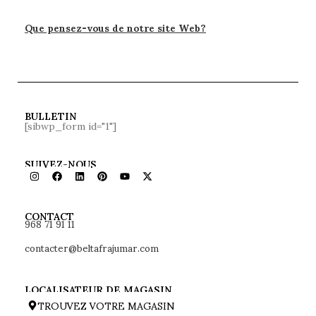
Que pensez-vous de notre site Web?
BULLETIN
[sibwp_form id="1"]
SUIVEZ-NOUS
968 71 91 11
CONTACT
contacter@beltafrajumar.com
LOCALISATEUR DE MAGASIN
TROUVEZ VOTRE MAGASIN