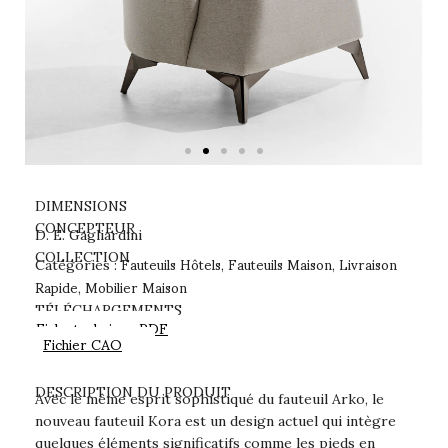
DIMENSIONS
CONCEPTEUR
D. E. Gagliardini
Fauteuils Hôtels
Fauteuils Maison
Livraison
COLLECTION
Catégories :
,
,
Rapide
Mobilier Maison
,
TÉLÉCHARGEMENTS
Fiche technique PDF
Fichier CAO
DESCRIPTION DU PRODUIT
Avec le même esprit sophistiqué du fauteuil Arko, le
nouveau fauteuil Kora est un design actuel qui intègre
quelques éléments significatifs comme les pieds en