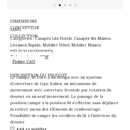
DIMENSIONS
CONCEPTEUR
Arbel
Canapés Lits Hotels
Canapés-lits Maison
COLLECTION
Catégories :
,
,
Livraison Rapide
Mobilier Hôtel
Mobilier Maison
,
,
TÉLÉCHARGEMENTS
Fiche technique PDF
Fichier CAO
DESCRIPTION DU PRODUIT
Le canapé-lit Daro a un design avec un système
d’ouverture de type italien, un mécanisme de
mouvement avec ouverture frontale par rotation du
dossier en un seul mouvement. Le passage de la
position canapé à la position lit s’effectue sans déplacer
ni retirer aucun des éléments de rembourrage.
Possibilité de ranger les oreillers du lit à l’intérieur du
dossier.
Add to wishlist