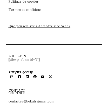
Politique de cookies
Termes et conditions
Que pensez-vous de notre site Web?
BULLETIN
[sibwp_form id="1"]
SUIVEZ-NOUS
968 71 91 11
CONTACT
contacter@beltafrajumar.com