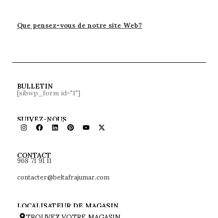
Que pensez-vous de notre site Web?
BULLETIN
[sibwp_form id="1"]
SUIVEZ-NOUS
968 71 91 11
CONTACT
contacter@beltafrajumar.com
LOCALISATEUR DE MAGASIN
TROUVEZ VOTRE MAGASIN