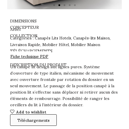
DIMENSIONS
CONCEPTEUR
Arbel
Canapés Lits Hotels
Canapés-lits Maison
COLLECTION
Catégories :
,
,
Livraison Rapide
Mobilier Hôtel
Mobilier Maison
,
,
TÉLÉCHARGEMENTS
Fiche technique PDF
DESCRIPTION DU PRODUIT
Un canapé lit design aux lignes pures. Système
d’ouverture de type italien, mécanisme de mouvement
avec ouverture frontale par rotation du dossier en un
seul mouvement. Le passage de la position canapé à la
position lit s’effectue sans déplacer ni retirer aucun des
éléments de rembourrage. Possibilité de ranger les
oreillers du lit à l’intérieur du dossier.
Add to wishlist
Téléchargements