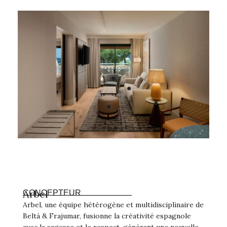
Arbel
CONCEPTEUR
Arbel, une équipe hétérogène et multidisciplinaire de
Beltá & Frajumar, fusionne la créativité espagnole
avec la sagesse et le respect, générant une nouvelle