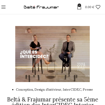
0
0.00
€
Conception
Design d'intérieur
InterCIDEC
Presse
,
,
,
Beltá & Frajumar présente sa 5ème