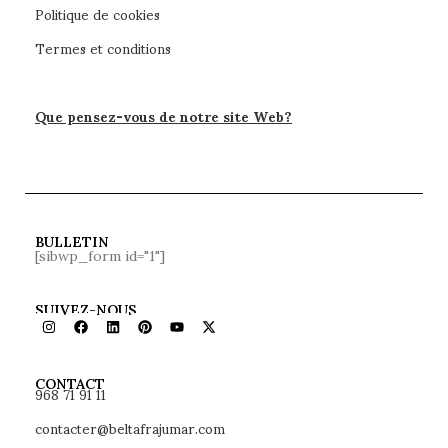
Politique de cookies
Termes et conditions
Que pensez-vous de notre site Web?
BULLETIN
[sibwp_form id="1"]
SUIVEZ-NOUS
968 71 91 11
CONTACT
contacter@beltafrajumar.com