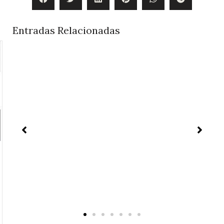
Entradas Relacionadas
Projet du minimalisme – Accessoires
minimalistes
Des vérités simples et durables sont notre meilleur
guide. Un nouveau projet est un nouveau monde.
Tout d’abord, vous devez