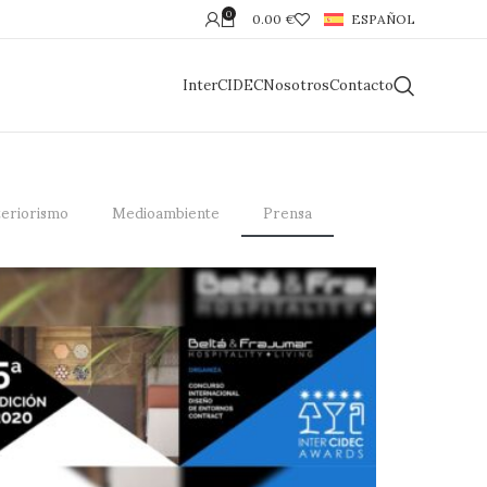
0
0.00
€
ESPAÑOL
InterCIDEC
Nosotros
Contacto
teriorismo
Medioambiente
Prensa