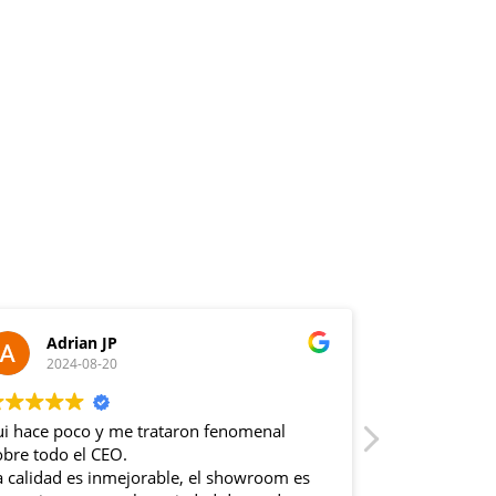
Adrian JP
Aleja
2024-08-20
2024-0
ui hace poco y me trataron fenomenal
Mi casa se q
obre todo el CEO.
preciosos sof
a calidad es inmejorable, el showroom es
decorados.