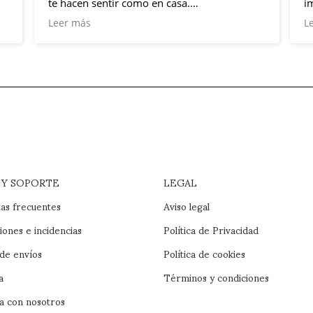
te hacen sentir como en casa.
i
q
Leer más
L
io
Marcos Palao, Director Comercial,
representa esa calidad humana y profesional
de la que hablamos.
 Y SOPORTE
LEGAL
as frecuentes
Aviso legal
iones e incidencias
Política de Privacidad
 de envíos
Política de cookies
a
Términos y condiciones
a con nosotros