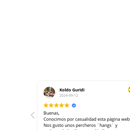
Koldo Guridi
2024-09-12
 con buen
Buenas,
y atención
Conocimos por casualidad esta página web
s tu empresa.
Nos gusto unos percheros ´hangs´ y