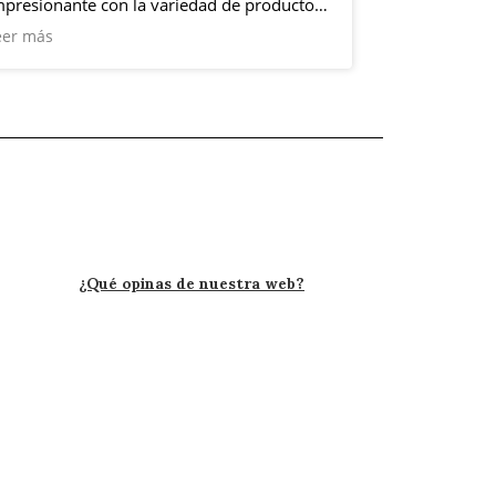
mpresionante con la variedad de productos
No os lo pens
ue exponen.
fábrica tant
eer más
Leer más
Personal inme
¿Qué opinas de nuestra web?