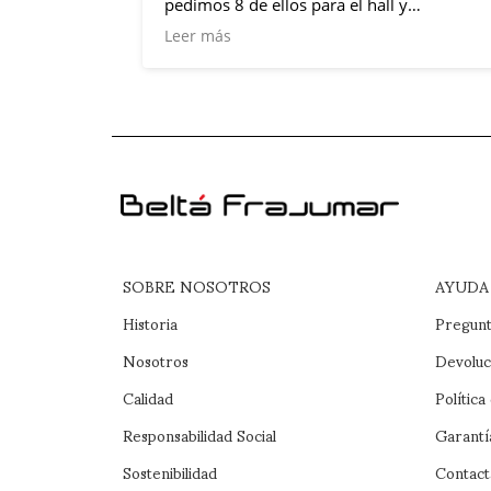
pedimos 8 de ellos para el hall y
dormitorios. Fue un acierto. Estamos
Leer más
encantados por el asesoramiento de Anton
y Robert. Nos han parecido excelentes
profesionales. Cumplieron los plazos de
entrega. No dudaremos en acudir en las
siguientes compras. Muy agradecidos.
Eskerrik asko!
Saludos
SOBRE NOSOTROS
AYUDA
Historia
Pregunt
Nosotros
Devoluc
Calidad
Política
Responsabilidad Social
Garantí
Sostenibilidad
Contact