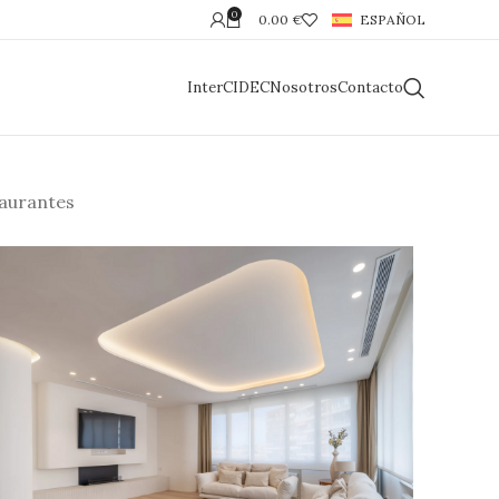
0
0.00
€
ESPAÑOL
InterCIDEC
Nosotros
Contacto
aurantes