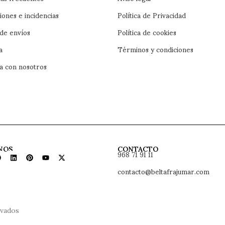
iones e incidencias
Política de Privacidad
 de envíos
Política de cookies
a
Términos y condiciones
a con nosotros
968 71 91 11
NOS
CONTACTO
contacto@beltafrajumar.com
rvados