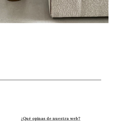
Muebles Valentín, Marbella, Puerto Banus
CASAS Y VIVIENDAS VACACIONALES
¿Qué opinas de nuestra web?