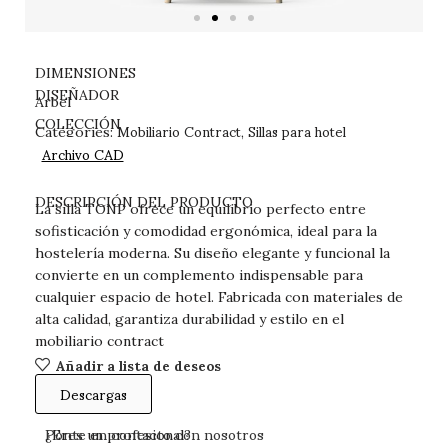
DIMENSIONES
DISEÑADOR
Arbel
Mobiliario Contract
Sillas para hotel
COLECCIÓN
Categories:
,
Archivo CAD
DESCARGAS
DESCRIPCIÓN DEL PRODUCTO
La silla TONP ofrece un equilibrio perfecto entre
sofisticación y comodidad ergonómica, ideal para la
hostelería moderna. Su diseño elegante y funcional la
convierte en un complemento indispensable para
cualquier espacio de hotel. Fabricada con materiales de
alta calidad, garantiza durabilidad y estilo en el
mobiliario contract
Añadir a lista de deseos
Descargas
Ponte en contacto con nosotros
¿Eres un profesional?