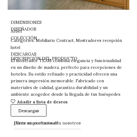
DIMENSIONES
DISEÑADOR
Arbel
Mobiliario Contract
Mostradores recepción
COLECCIÓN
Categories:
,
hotel
DESCARGAS
DESCRIPCIÓN DEL PRODUCTO
El mostrador TEAM combina elegancia y funcionalidad
en un diseño de madera, perfecto para recepciones de
hoteles. Su estilo refinado y practicidad ofrecen una
primera impresión memorable. Fabricado con
materiales de calidad, garantiza durabilidad y un
ambiente acogedor desde la llegada de tus huéspedes
Añadir a lista de deseos
Descargas
Ponte en contacto con nosotros
¿Eres un profesional?