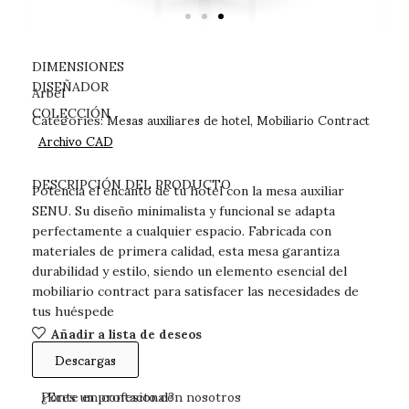
DIMENSIONES
DISEÑADOR
Arbel
Mesas auxiliares de hotel
Mobiliario Contract
COLECCIÓN
Categories:
,
Archivo CAD
DESCARGAS
DESCRIPCIÓN DEL PRODUCTO
Potencia el encanto de tu hotel con la mesa auxiliar
SENU. Su diseño minimalista y funcional se adapta
perfectamente a cualquier espacio. Fabricada con
materiales de primera calidad, esta mesa garantiza
durabilidad y estilo, siendo un elemento esencial del
mobiliario contract para satisfacer las necesidades de
tus huéspede
Añadir a lista de deseos
Descargas
Ponte en contacto con nosotros
¿Eres un profesional?