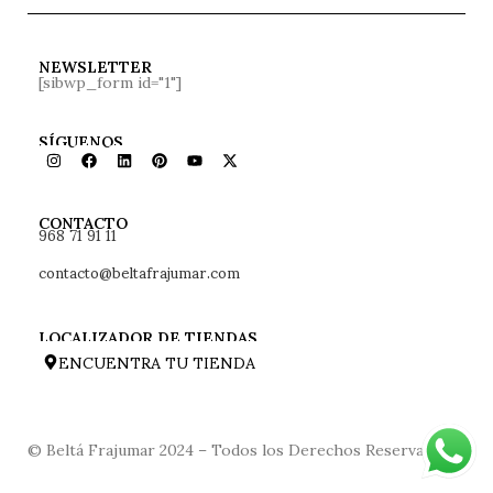
NEWSLETTER
[sibwp_form id="1"]
SÍGUENOS
968 71 91 11
CONTACTO
contacto@beltafrajumar.com
LOCALIZADOR DE TIENDAS
ENCUENTRA TU TIENDA
© Beltá Frajumar 2024 – Todos los Derechos Reservados