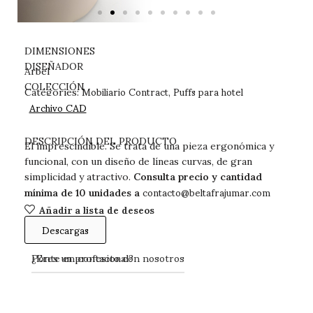
DIMENSIONES
DISEÑADOR
Arbel
Mobiliario Contract
Puffs para hotel
COLECCIÓN
Categories:
,
Archivo CAD
DESCARGAS
DESCRIPCIÓN DEL PRODUCTO
El imprescindible. Se trata de una pieza ergonómica y
funcional, con un diseño de líneas curvas, de gran
simplicidad y atractivo.
Consulta precio y cantidad
contacto@beltafrajumar.com
mínima de 10 unidades a
Añadir a lista de deseos
Descargas
Ponte en contacto con nosotros
¿Eres un profesional?