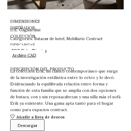
DIMENSIONES
DISEÑADOR
D.E. Gagliardini
Butacas de hotel
Mobiliario Contract
COLECCIÓN
Categories:
,
DESCARGAS
PDF Ficha Técnica
Archivo CAD
DESCRIPCIÓN DEL PRODUCTO
La colección Erik, un clásico contemporáneo que surge
de la investigación estilística entre lo retro y lo decó.
Evidenciando la equilibrada relación entre forma y
función de esta familia que se amplía con dos opciones
de butaca, con y sin reposacabezas y una silla más el sofá
Erik ya existente. Una gama apta tanto para el hogar
como para espacios contract.
Añadir a lista de deseos
Descargas