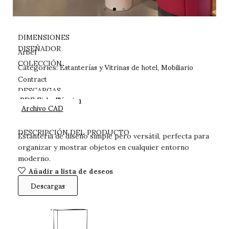
DIMENSIONES
DISEÑADOR
Arbel
Estanterías y Vitrinas de hotel
Mobiliario
COLECCIÓN
Categories:
,
Contract
DESCARGAS
PDF Ficha Técnica
Archivo CAD
DESCRIPCIÓN DEL PRODUCTO
Estantería de diseño simple pero versátil, perfecta para
organizar y mostrar objetos en cualquier entorno
moderno.
Añadir a lista de deseos
Descargas