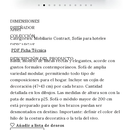
DIMENSIONES
DISEÑADOR
Arbel
Mobiliario Contract
Sofás para hoteles
COLECCIÓN
Categories:
,
DESCARGAS
PDF Ficha Técnica
DESCRIPCIÓN DEL PRODUCTO
Basik, modelo de líneas rectas y elegantes, acorde con
gustos formales contemporáneos. Sofá de amplia
variedad modular, permitiendo todo tipo de
composiciones para el hogar. Incluye un cojín de
decoración (47×43 cm) por cada brazo. Cantidad
detallada en los dibujos. Las medidas de altura son con la
pata de madera p25. Sofá o módulo mayor de 200 cm
está preparado para que los brazos puedan ser
desmontados en destino. Importante: definir el color del
hilo de la costura decorativa o la tela del vivo.
Añadir a lista de deseos