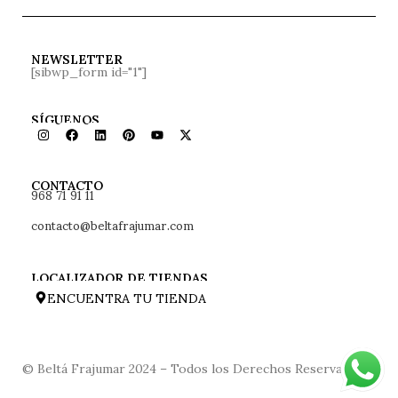
NEWSLETTER
[sibwp_form id="1"]
SÍGUENOS
968 71 91 11
CONTACTO
contacto@beltafrajumar.com
LOCALIZADOR DE TIENDAS
ENCUENTRA TU TIENDA
© Beltá Frajumar 2024 – Todos los Derechos Reservados