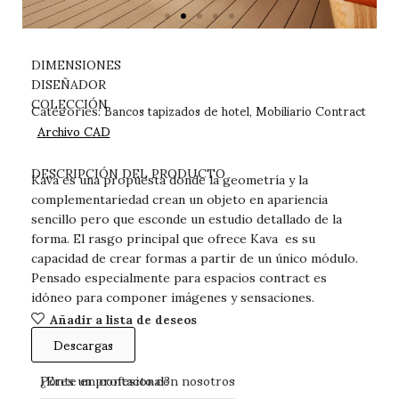
DIMENSIONES
DISEÑADOR
Bancos tapizados de hotel
Mobiliario Contract
COLECCIÓN
Categories:
,
Archivo CAD
DESCARGAS
DESCRIPCIÓN DEL PRODUCTO
Kava es una propuesta donde la geometría y la
complementariedad crean un objeto en apariencia
sencillo pero que esconde un estudio detallado de la
forma. El rasgo principal que ofrece Kava es su
capacidad de crear formas a partir de un único módulo.
Pensado especialmente para espacios contract es
idóneo para componer imágenes y sensaciones.
Añadir a lista de deseos
Descargas
Ponte en contacto con nosotros
¿Eres un profesional?