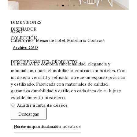
DIMENSIONES
DISEÑADOR
Arbel
Mesas de hotel
Mobiliario Contract
COLECCIÓN
Categories:
,
Archivo CAD
DESCARGAS
DESCRIPCIÓN DEL PRODUCTO
La mesa AVEN combina funcionalidad, elegancia y
minimalismo para el mobiliario contract en hoteles. Con
un diseño versátil y refinado, ofrece un espacio práctico
y estilizado. Fabricada con materiales de calidad,
garantiza durabilidad y estilo en cada área de tu lujoso
establecimiento hostelero.
Añadir a lista de deseos
Descargas
Ponte en contacto con nosotros
¿Eres un profesional?