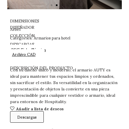
DIMENSIONES
DISEÑADOR
Arbel
Armarios para hotel
COLECCIÓN
Categories:
DESCARGAS
PDF Ficha Técnica
Archivo CAD
DESCRIPCIÓN DEL PRODUCTO
Con su diseño único y moderno, el armario AUTY es
ideal para mantener tus espacios limpios y ordenados,
sin sacrificar el estilo. Su versatilidad en la organización
y presentación de objetos la convierte en una pieza
imprescindible para cualquier vestidor o armario, ideal
para entornos de Hospitality.
Añadir a lista de deseos
Descargas