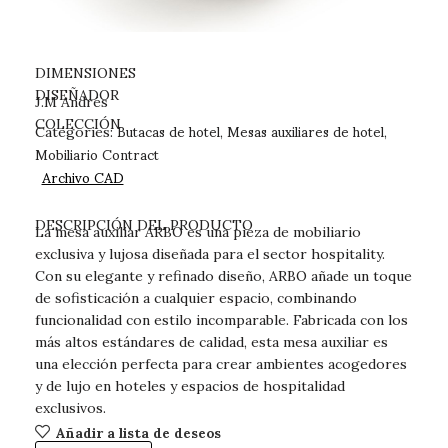
DIMENSIONES
DISEÑADOR
J.M Andrés
Butacas de hotel
Mesas auxiliares de hotel
COLECCIÓN
Categories:
,
,
Mobiliario Contract
Archivo CAD
DESCARGAS
DESCRIPCIÓN DEL PRODUCTO
La mesa auxiliar ARBO es una pieza de mobiliario
exclusiva y lujosa diseñada para el sector hospitality.
Con su elegante y refinado diseño, ARBO añade un toque
de sofisticación a cualquier espacio, combinando
funcionalidad con estilo incomparable. Fabricada con los
más altos estándares de calidad, esta mesa auxiliar es
una elección perfecta para crear ambientes acogedores
y de lujo en hoteles y espacios de hospitalidad
exclusivos.
Añadir a lista de deseos