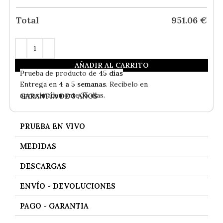
Total
951.06
€
AÑADIR AL CARRITO
En
Stock
- Envío Gratis
Prueba de producto de
45 días
Entrega en
4 a 5 semanas
. Recíbelo en
aproximadamente 35 días.
GARANTÍA DE 3 AÑOS
PRUEBA EN VIVO
MEDIDAS
DESCARGAS
ENVÍO - DEVOLUCIONES
PAGO - GARANTIA