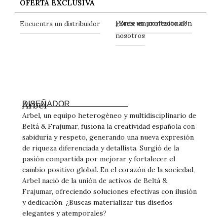
OFERTA EXCLUSIVA
Ponte en contacto con
Encuentra un distribuidor
¿Eres un profesional?
nosotros
Arbel
DISEÑADOR
Arbel, un equipo heterogéneo y multidisciplinario de
Beltá & Frajumar, fusiona la creatividad española con
sabiduría y respeto, generando una nueva expresión
de riqueza diferenciada y detallista. Surgió de la
pasión compartida por mejorar y fortalecer el
cambio positivo global. En el corazón de la sociedad,
Arbel nació de la unión de activos de Beltá &
Frajumar, ofreciendo soluciones efectivas con ilusión
y dedicación. ¿Buscas materializar tus diseños
elegantes y atemporales?