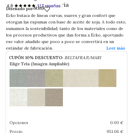
ECKO butaca giratoria
Arbel
Diseñado por
Ecko butaca de líneas curvas, suaves y gran confort que
otorgan las espumas con base de aceite de soja. A todo esto,
sumamos la sostenibilidad, tanto de los materiales como de
los procesos productivos que dan forma a Ecko, aportando
ese valor añadido que poco a poco se convertirá en un
estándar de fabricación.
CUPÓN 10% DESCUENTO:
BELTAFRAJUMAR1
Elige Tela (Imagen Ampliable)
Opciones
0.00
€
Precio
951.06
€