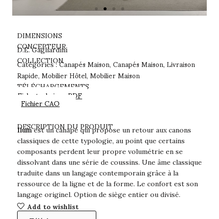
DIMENSIONS
CONCEPTEUR
D.E. Gagliardini
Canapés Maison
Canapés Maison
Livraison
COLLECTION
Catégories :
,
,
Rapide
Mobilier Hôtel
Mobilier Maison
,
,
TÉLÉCHARGEMENTS
Fiche technique PDF
Fichier CAO
DESCRIPTION DU PRODUIT
Ilum
est un canapé qui propose un retour aux canons
classiques de cette typologie, au point que certains
composants perdent leur propre volumétrie en se
dissolvant dans une série de coussins. Une âme classique
traduite dans un langage contemporain grâce à la
ressource de la ligne et de la forme. Le confort est son
langage originel. Option de siège entier ou divisé.
Add to wishlist