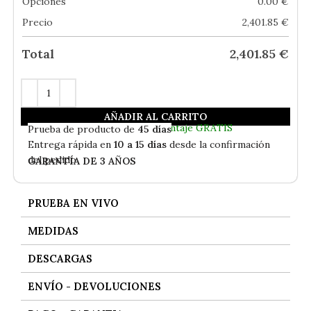
Opciones
0.00
€
Precio
2,401.85
€
Total
2,401.85
€
AÑADIR AL CARRITO
En
Stock
- Envío Gratis
Incluida Subida a Vivienda y Montaje GRATIS
Prueba de producto de
45 días
Entrega rápida en
10 a 15 días
desde la confirmación
del pedido
GARANTÍA DE 3 AÑOS
PRUEBA EN VIVO
MEDIDAS
DESCARGAS
ENVÍO - DEVOLUCIONES