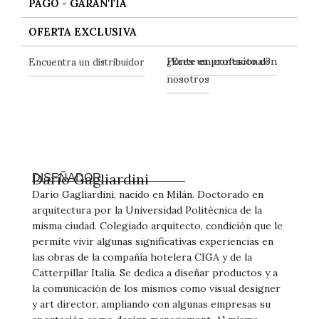
PAGO - GARANTIA
OFERTA EXCLUSIVA
Ponte en contacto con
Encuentra un distribuidor
¿Eres un profesional?
nosotros
Darío Gagliardini
DISEÑADOR
Dario Gagliardini, nacido en Milán. Doctorado en
arquitectura por la Universidad Politécnica de la
misma ciudad. Colegiado arquitecto, condición que le
permite vivir algunas significativas experiencias en
las obras de la compañía hotelera CIGA y de la
Catterpillar Italia. Se dedica a diseñar productos y a
la comunicación de los mismos como visual designer
y art director, ampliando con algunas empresas su