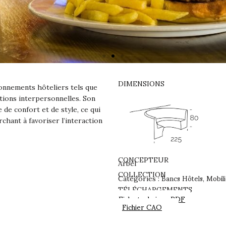
DIMENSIONS
onnements hôteliers tels que
lations interpersonnelles. Son
 de confort et de style, ce qui
chant à favoriser l’interaction
CONCEPTEUR
Arbel
Bancs Hôtels
Mobil
COLLECTION
Catégories :
,
TÉLÉCHARGEMENTS
Fiche technique PDF
Fichier CAO