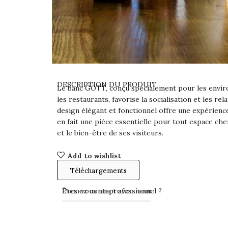
DESCRIPTION DU PRODUIT
Le banc GOTT, conçu spécialement pour les envir
les restaurants, favorise la socialisation et les re
design élégant et fonctionnel offre une expérience
en fait une pièce essentielle pour tout espace cher
et le bien-être de ses visiteurs.
Add to wishlist
Téléchargements
Prenez contact avec nous
Êtes-vous un professionnel ?