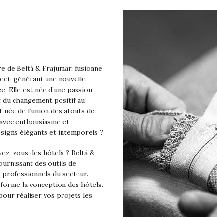
re de Beltá & Frajumar, fusionne
pect, générant une nouvelle
ée. Elle est née d’une passion
 du changement positif au
t née de l’union des atouts de
s avec enthousiasme et
signs élégants et intemporels ?
vez-vous des hôtels ? Beltá &
ournissant des outils de
s professionnels du secteur.
nsforme la conception des hôtels.
 pour réaliser vos projets les