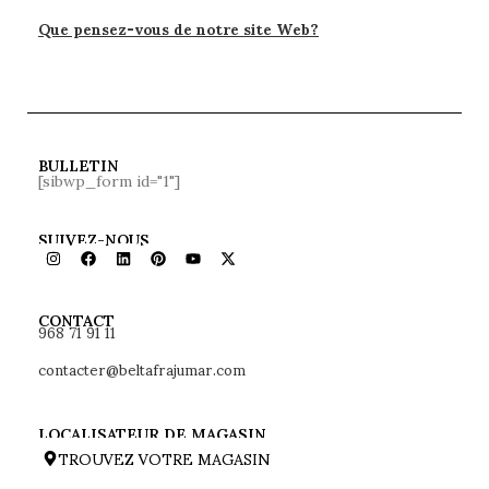
Que pensez-vous de notre site Web?
BULLETIN
[sibwp_form id="1"]
SUIVEZ-NOUS
968 71 91 11
CONTACT
contacter@beltafrajumar.com
LOCALISATEUR DE MAGASIN
TROUVEZ VOTRE MAGASIN