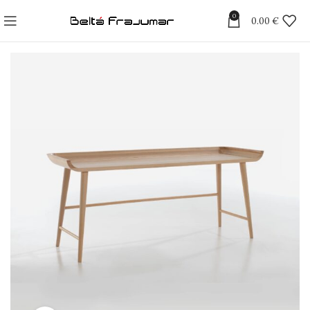
0
0.00
€