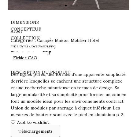
DIMENSIONS
CONCEPTEUR
Arbel
Canapés Maison
Mobilier Hôtel
COLLECTION
Catégories :
,
TÉLÉCHARGEMENTS
Fiche technique PDF
Fichier CAO
DESCRIPTION DU PRODUIT
Des lignes pures, des formes d’une apparente simplicité
derrière lesquelles se cachent une structure complexe
et une recherche minutieuse en termes de design. Sa
large modularité et sa simplicité pour former un coin en
font un modèle idéal pour les environnements contract.
Union de modules par ancrage à cliquet inférieur. Les
mesures de hauteur sont avec le pied en aluminium p-2.
Add to wishlist
Téléchargements