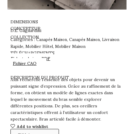
DIMENSIONS
CONCEPTEUR
D.E. Gagliardini
Canapés Maison
Canapés Maison
Livraison
COLLECTION
Catégories :
,
,
Rapide
Mobilier Hôtel
Mobilier Maison
,
,
TÉLÉCHARGEMENTS
Fiche technique PDF
Fichier CAO
DESCRIPTION DU PRODUIT
Axis recherche l’essence des objets pour devenir un
puissant signe d’expression. Grâce au raffinement de la
forme, on obtient un modèle de lignes exactes dans
lequel le mouvement du bras semble explorer
différentes positions. De plus, ses oreillers
caractéristiques offrent à l’utilisateur un confort
spectaculaire. Bras articulé facile à démonter.
Add to wishlist