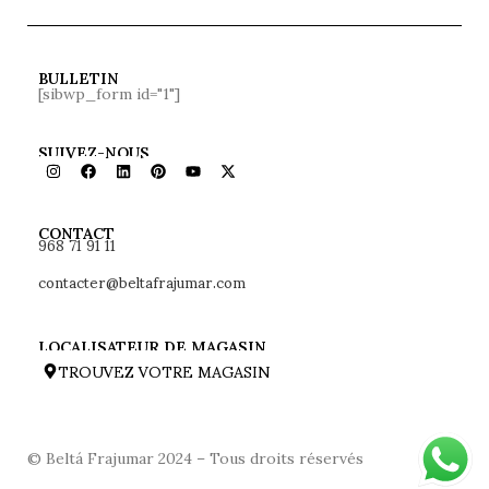
BULLETIN
[sibwp_form id="1"]
SUIVEZ-NOUS
968 71 91 11
CONTACT
contacter@beltafrajumar.com
LOCALISATEUR DE MAGASIN
TROUVEZ VOTRE MAGASIN
© Beltá Frajumar 2024 – Tous droits réservés