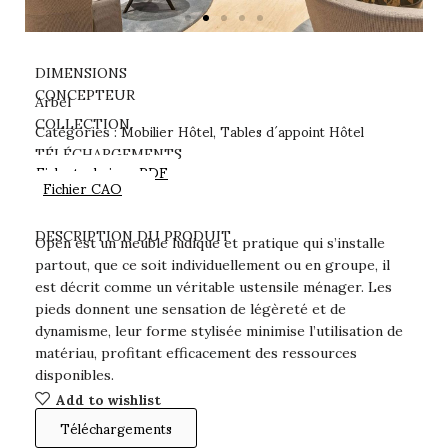
DIMENSIONS
CONCEPTEUR
Arbel
Mobilier Hôtel
Tables d´appoint Hôtel
COLLECTION
Catégories :
,
TÉLÉCHARGEMENTS
Fiche technique PDF
Fichier CAO
DESCRIPTION DU PRODUIT
Open est un meuble ludique et pratique qui s’installe
partout, que ce soit individuellement ou en groupe, il
est décrit comme un véritable ustensile ménager. Les
pieds donnent une sensation de légèreté et de
dynamisme, leur forme stylisée minimise l’utilisation de
matériau, profitant efficacement des ressources
disponibles.
Add to wishlist
Téléchargements